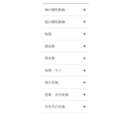
開く
海の哺乳動物
開く
陸の哺乳動物
開く
鳥類
開く
爬虫類
開く
両生類
開く
魚類・サメ
開く
海の生物
開く
恐竜・古代生物
開く
古生代の生物