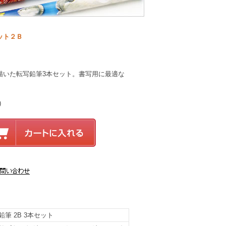
ット２Ｂ
描いた転写鉛筆3本セット。書写用に最適な
)
筆 2B 3本セット