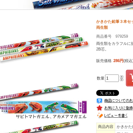
かきかた鉛筆３本セ
両生類
商品番号 979259
両生類をカラフルに
2B芯。
販売価格
286円
(税込
数量
商品内容
かきかた鉛