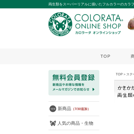
両生類をスーパーリアルに描いたフルカラーのカラフ
TOP
TOP
>
ステ
新商品
（7/30追加）
人気の商品・生物