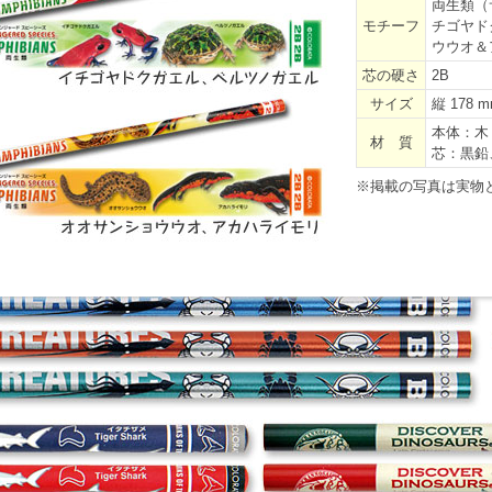
両生類（
モチーフ
チゴヤド
ウウオ＆
芯の硬さ
2B
サイズ
縦 178 
本体：木
材 質
芯：黒鉛
※掲載の写真は実物