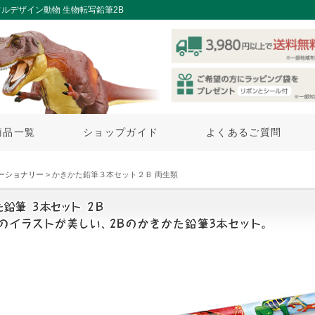
ルデザイン動物 生物転写鉛筆2B
商品一覧
ショップガイド
よくあるご質問
ーショナリー
> かきかた鉛筆３本セット２Ｂ 両生類