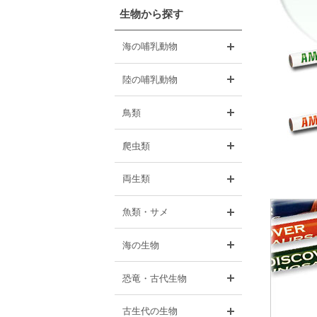
生物から探す
開く
海の哺乳動物
開く
陸の哺乳動物
開く
鳥類
開く
爬虫類
開く
両生類
開く
魚類・サメ
開く
海の生物
開く
恐竜・古代生物
開く
古生代の生物