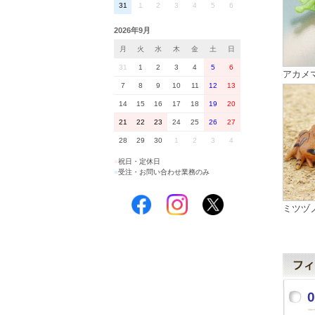
31
1
2
3
4
5
6
2026年9月
月
火
水
木
金
土
日
31
1
2
3
4
5
6
アカメ
7
8
9
10
11
12
13
14
15
16
17
18
19
20
21
22
23
24
25
26
27
28
29
30
1
2
3
4
■
祝日・定休日
■
受注・お問い合わせ業務のみ
ミツヅ