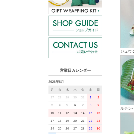
ジュウ
営業日カレンダー
2026年8月
月
火
水
木
金
土
日
27
28
29
30
31
1
2
3
4
5
6
7
8
9
ルテン
10
11
12
13
14
15
16
17
18
19
20
21
22
23
24
25
26
27
28
29
30