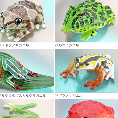
ジメドクアマガエル
ベルツノガエル
ベルグマダガスカルクサガエル
マダラクサガエル