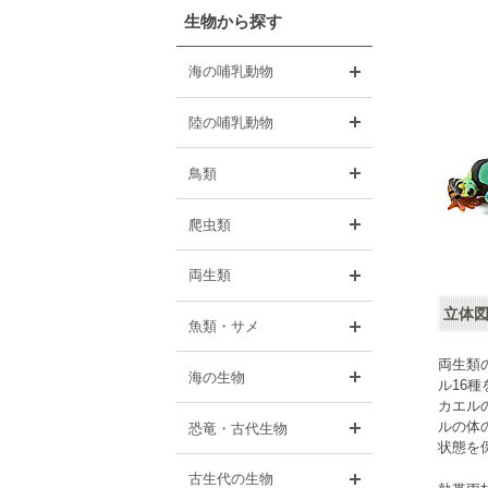
生物から探す
開く
海の哺乳動物
開く
陸の哺乳動物
開く
鳥類
開く
爬虫類
開く
両生類
立体図
開く
魚類・サメ
両生類の
開く
海の生物
ル16
カエル
開く
ルの体
恐竜・古代生物
状態を
開く
古生代の生物