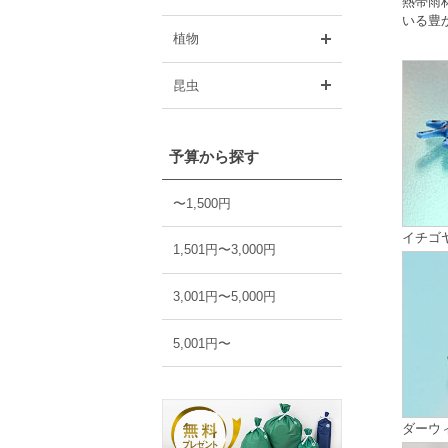
熱帯雨
いる豊
開く
植物
開く
昆虫
予算から探す
〜1,500円
イチゴ
1,501円〜3,000円
3,001円〜5,000円
5,001円〜
ダーウ