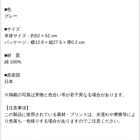
■色
グレー
■サイズ
本体サイズ：約52 × 52 cm
パッケージ：横12.8 × 縦27.5 × 厚0.2 cm
■材 質
綿 100%
■原産国
日本
※掲載の写真は実物と色合い等が若干異なる場合があります。
【注意事項】
この製品に使用されている素材・プリントは、水濡れや摩擦等によ
り色落ち・色移りする場合がありますのでご注意ください。