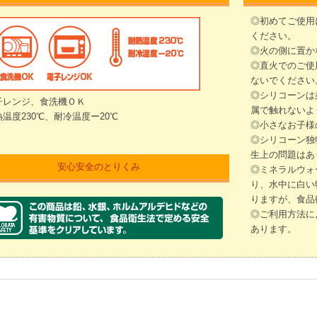
◎初めてご使用
ください。
◎火の側に置か
◎直火でのご使
ないでください
◎シリコーンは
子レンジ、食洗機ＯＫ
属で触れないよ
温度230℃、耐冷温度ー20℃
◎小さなお子様
◎シリコーン独
生上の問題はあ
安心安全のとりくみ
◎ミネラルウォ
り、水中に白い
りますが、食品
◎ご利用方法に
あります。