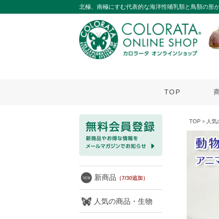
北極、南極にすむ代表的な海洋性哺乳類と鳥類の形
TOP
TOP
>
人気
新商品
（7/30追加）
人気の商品・生物