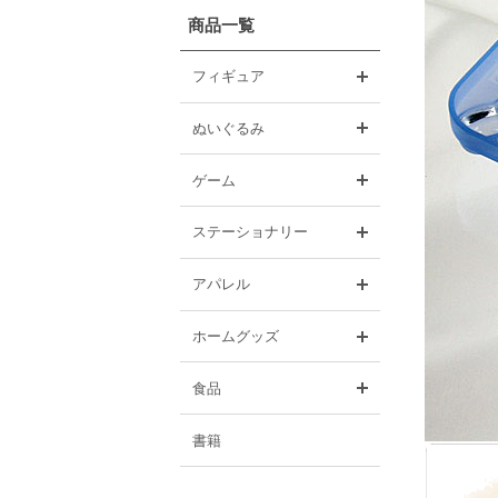
商品一覧
開く
フィギュア
開く
ぬいぐるみ
開く
ゲーム
開く
ステーショナリー
開く
アパレル
開く
ホームグッズ
開く
食品
書籍