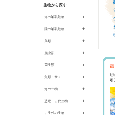
生物から探す
開く
海の哺乳動物
開く
陸の哺乳動物
開く
鳥類
開く
爬虫類
開く
両生類
動
開く
魚類・サメ
電
開く
海の生物
開く
恐竜・古代生物
開く
古生代の生物