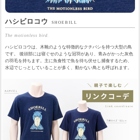
ハシビロコウ
SHOEBILL
The motionless bird.
ハシビロコウは、木靴のような特徴的なクチバシを持つ大型の鳥
です。 後頭部には寝ぐせのような冠羽があり、青みがかった灰色
の羽毛を持ちます。主に魚食性で魚を待ち伏せし捕食するため、
水辺でじっとしていることが多く、動かない鳥とも呼ばれます。