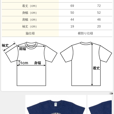
着丈（cm）
69
72
身幅（cm）
50
52
肩幅（cm）
44
46
袖丈（cm）
19
20
脇仕様
横割り仕様