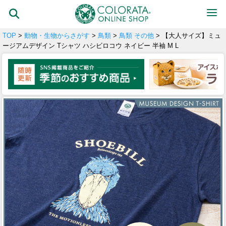
TOP
>
動物・生物からさがす
>
鳥類
>
鳥類 その他
> 【大人サイズ】ミュ
ージアムデザイン Tシャツ ハシビロコウ ネイビー 半袖 M L