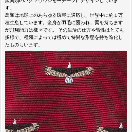
猛禽類のハクトウワシをモチーフにデザインしていま
す。
鳥類は地球上のあらゆる環境に適応し、世界中に約１万
種生息しています。全身が羽毛に覆われ、翼を持ちます
が飛翔能力は様々です。 その生活の仕方や習性はとても
多様で、種類によっては極めて特異な形態を持ち進化し
たものもいます。