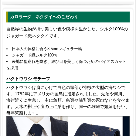
カロラータ ネクタイへのこだわり
自然界の生物が持つ美しい色や模様を生かした、シルク100%の
ジャガード織ネクタイです。
日本人の体格に合う8.5cmレギュラー幅
ジャガード織シルク100％
表地に型崩れを防ぎ、結び目を美しく保つためのバイアスカット
を採用
ハクトウワシ モチーフ
ハクトウワシは肩にかけて白色の頭部が特徴の大型の海ワシで
す。1782年にアメリカの国鳥に指定されました。湖沼や河川、
海岸近くに生息し、主に魚類、鳥類や哺乳類の死肉などを食べま
す。大木の樹上や崖の上に巣を作り、同一の雄雌で繁殖を行い、
毎年繁殖します。