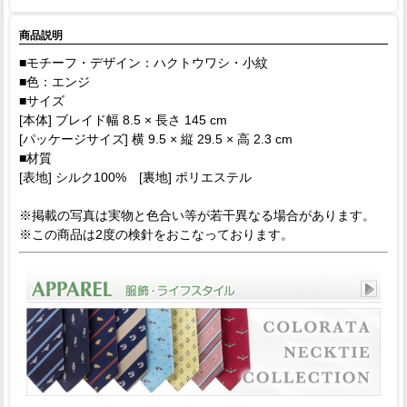
商品説明
■モチーフ・デザイン：ハクトウワシ・小紋
■色：エンジ
■サイズ
[本体] ブレイド幅 8.5 × 長さ 145 cm
[パッケージサイズ] 横 9.5 × 縦 29.5 × 高 2.3 cm
■材質
[表地] シルク100% [裏地] ポリエステル
※掲載の写真は実物と色合い等が若干異なる場合があります。
※この商品は2度の検針をおこなっております。