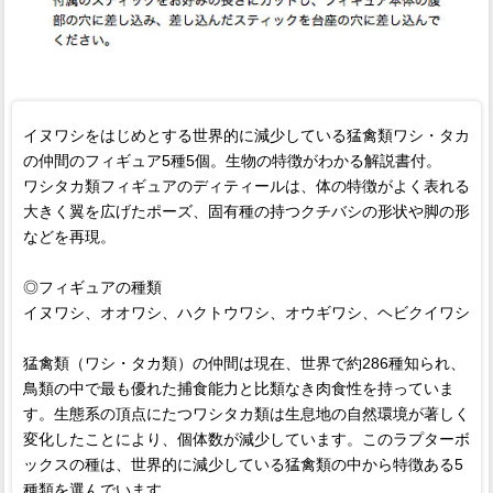
イヌワシをはじめとする世界的に減少している猛禽類ワシ・タカ
の仲間のフィギュア5種5個。生物の特徴がわかる解説書付。
ワシタカ類フィギュアのディティールは、体の特徴がよく表れる
大きく翼を広げたポーズ、固有種の持つクチバシの形状や脚の形
などを再現。
◎フィギュアの種類
イヌワシ、オオワシ、ハクトウワシ、オウギワシ、ヘビクイワシ
猛禽類（ワシ・タカ類）の仲間は現在、世界で約286種知られ、
鳥類の中で最も優れた捕食能力と比類なき肉食性を持っていま
す。生態系の頂点にたつワシタカ類は生息地の自然環境が著しく
変化したことにより、個体数が減少しています。このラプターボ
ックスの種は、世界的に減少している猛禽類の中から特徴ある5
種類を選んでいます。