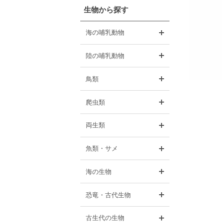
生物から探す
開く
海の哺乳動物
開く
陸の哺乳動物
開く
鳥類
開く
爬虫類
開く
両生類
開く
魚類・サメ
開く
海の生物
開く
恐竜・古代生物
開く
古生代の生物