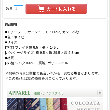
数量
商品説明
■モチーフ・デザイン：モモイロペリカン・小紋
■色：ネイビー
■サイズ
[本体] ブレイド幅 8.5 × 長さ 145 cm
[パッケージサイズ] 横 9.5 × 縦 29.5 × 高 2.3 cm
■材質
[表地] シルク100% [裏地] ポリエステル
※掲載の写真は実物と色合い等が若干異なる場合があります。
※この商品は2度の検針をおこなっております。