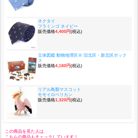
ネクタイ
フラミンゴ ネイビー
販売価格
4,400円
(税込)
立体図鑑 動物地理区Ⅲ 旧北区・新北区ボック
ス
販売価格
4,180円
(税込)
リアル鳥類マスコット
モモイロペリカン
販売価格
1,320円
(税込)
この商品を見た人は、
こちらの商品もチェックしています！