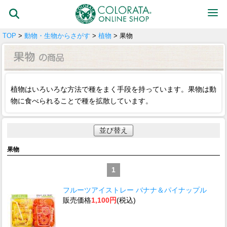
TOP
>
動物・生物からさがす
>
植物
> 果物
植物はいろいろな方法で種をまく手段を持っています。果物は動
物に食べられることで種を拡散しています。
並び替え
果物
1
フルーツアイストレー バナナ＆パイナップル
販売価格
1,100円
(税込)