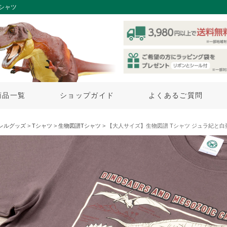
シャツ
商品一覧
ショップガイド
よくあるご質問
レルグッズ
>
Tシャツ
>
生物図譜Tシャツ
> 【大人サイズ】生物図譜 Tシャツ ジュラ紀と白亜