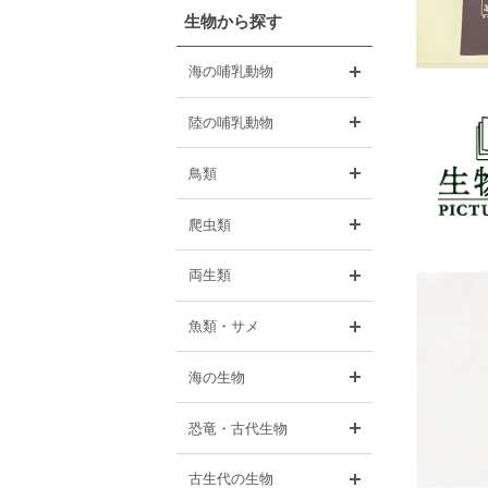
生物から探す
開く
海の哺乳動物
開く
陸の哺乳動物
開く
鳥類
開く
爬虫類
開く
両生類
開く
魚類・サメ
開く
海の生物
開く
恐竜・古代生物
開く
古生代の生物