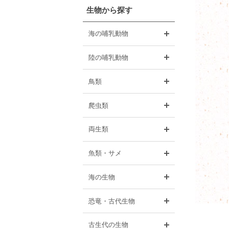
生物から探す
開く
海の哺乳動物
開く
陸の哺乳動物
開く
鳥類
開く
爬虫類
開く
両生類
開く
魚類・サメ
開く
海の生物
開く
恐竜・古代生物
開く
古生代の生物