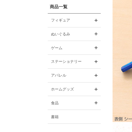
商品一覧
開く
フィギュア
開く
ぬいぐるみ
開く
ゲーム
開く
ステーショナリー
開く
アパレル
開く
ホームグッズ
開く
食品
書籍