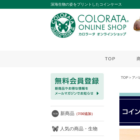
深海生物の姿をプリントしたコインケース
TOP
TOP
>
アパ
新商品
（7/30追加）
人気の商品・生物