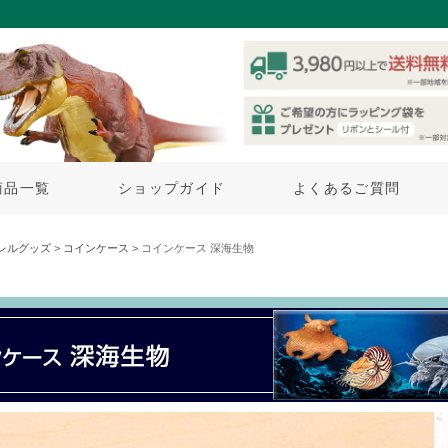
商品一覧
ショップガイド
よくあるご質問
レルグッズ
>
コインケース
> コインケース 深海生物