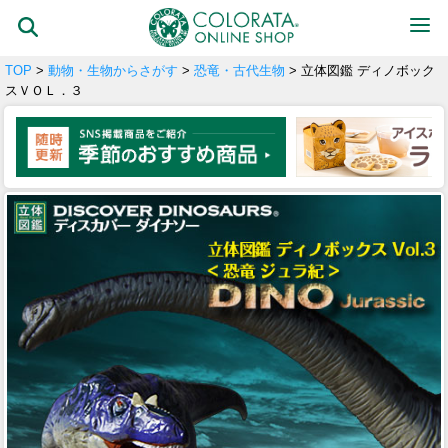
TOP
>
動物・生物からさがす
>
恐竜・古代生物
> 立体図鑑 ディノボック
スＶＯＬ．３