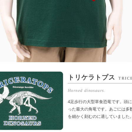
トリケラトプス
TRIC
Horned dinosaurs.
4足歩行の大型草食恐竜です。頭
った最大の角竜です。あごには多
を細かく刻むのに適していました