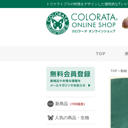
トリケラトプスの特徴をデザインした個性的なTシャ
TOP
TOP
>
動物
新商品
（7/30追加）
人気の商品・生物