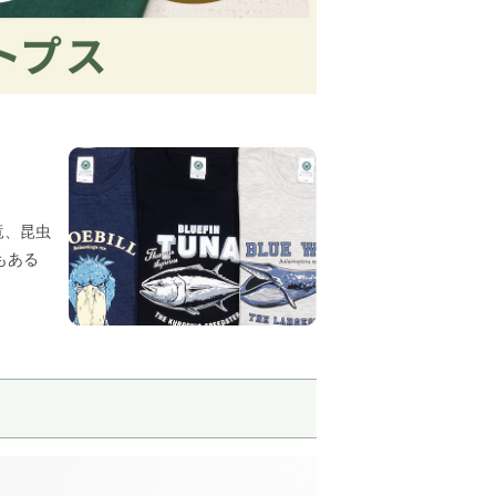
竜、昆虫
もある