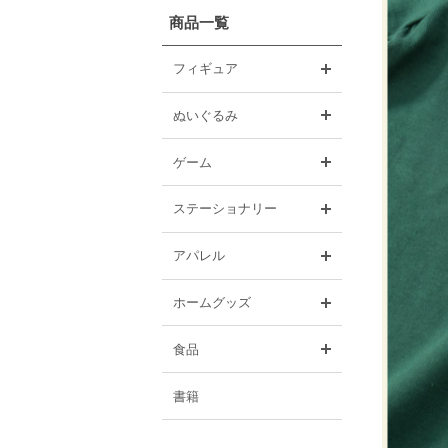
商品一覧
開く
フィギュア
開く
ぬいぐるみ
開く
ゲーム
開く
ステーショナリー
開く
アパレル
開く
ホームグッズ
開く
食品
書籍