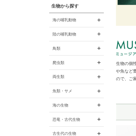
生物から探す
開く
海の哺乳動物
開く
陸の哺乳動物
開く
鳥類
開く
爬虫類
生物の個
や魚など豊
開く
両生類
ので、ご
開く
魚類・サメ
開く
海の生物
開く
恐竜・古代生物
開く
古生代の生物