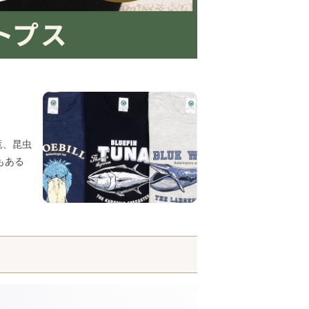
竜、昆虫
もある