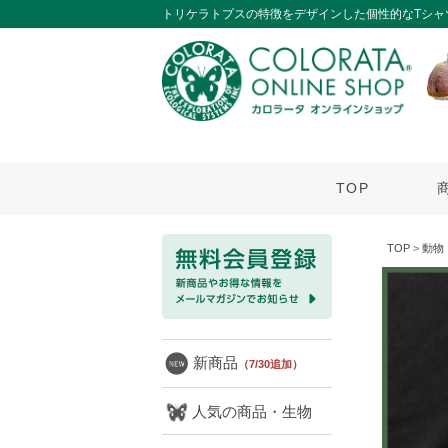
トリケラトプスの特徴をデザインした個性的なTシャ
TOP
TOP
>
動物
新商品
（7/30追加）
人気の商品・生物