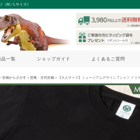
ツ（M／Lサイズ）
商品一覧
ショップガイド
よくあるご質問
・生物からさがす
>
恐竜・古代生物
> 【大人サイズ】ミュージアムデザイン Tシャツ トリケラ