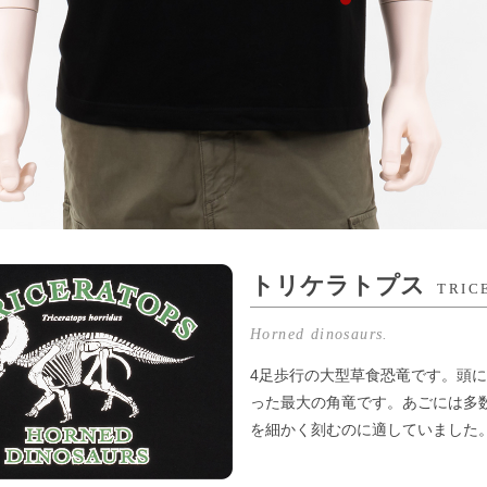
トリケラトプス
TRIC
Horned dinosaurs.
4足歩行の大型草食恐竜です。頭
った最大の角竜です。あごには多
を細かく刻むのに適していました