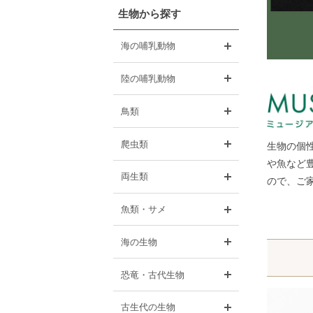
生物から探す
開く
海の哺乳動物
開く
陸の哺乳動物
開く
鳥類
開く
爬虫類
生物の個
や魚など豊
開く
両生類
ので、ご
開く
魚類・サメ
開く
海の生物
開く
恐竜・古代生物
開く
古生代の生物