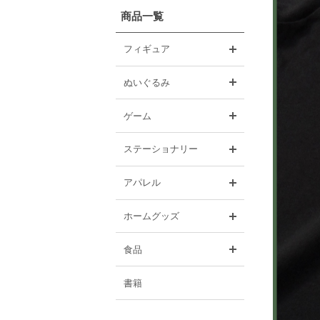
商品一覧
開く
フィギュア
開く
ぬいぐるみ
開く
ゲーム
開く
ステーショナリー
開く
アパレル
開く
ホームグッズ
開く
食品
書籍