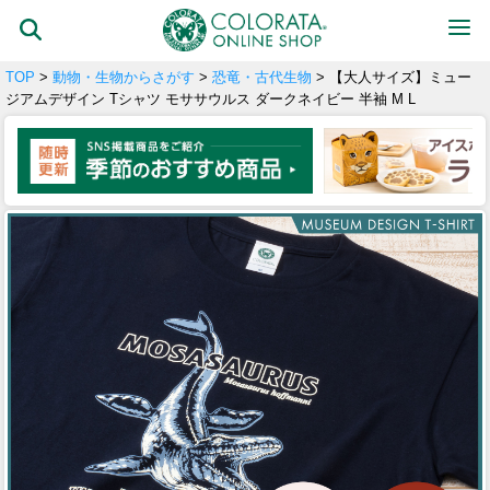
TOP
>
動物・生物からさがす
>
恐竜・古代生物
> 【大人サイズ】ミュー
ジアムデザイン Tシャツ モササウルス ダークネイビー 半袖 M L