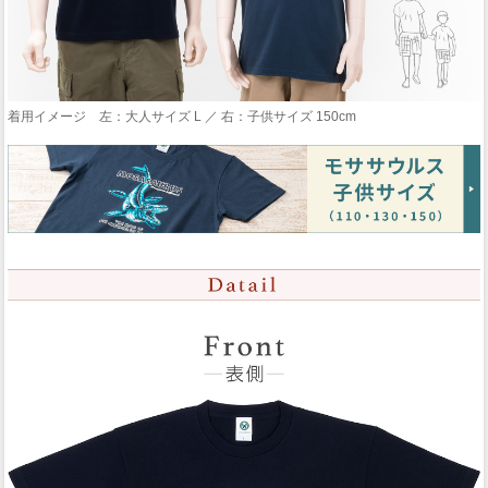
着用イメージ 左：大人サイズ L ／ 右：子供サイズ 150cm