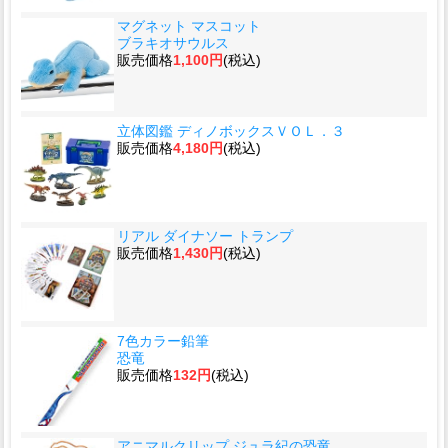
マグネット マスコット
ブラキオサウルス
販売価格
1,100円
(税込)
立体図鑑 ディノボックスＶＯＬ．３
販売価格
4,180円
(税込)
リアル ダイナソー トランプ
販売価格
1,430円
(税込)
7色カラー鉛筆
恐竜
販売価格
132円
(税込)
アニマルクリップ ジュラ紀の恐竜