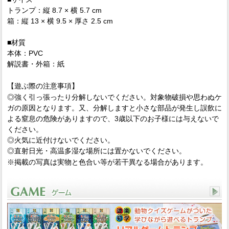
トランプ：縦 8.7 × 横 5.7 cm
箱：縦 13 × 横 9.5 × 厚さ 2.5 cm
■材質
本体：PVC
解説書・外箱：紙
【遊ぶ際の注意事項】
◎強く引っ張ったり分解しないでください。対象物破損や思わぬケ
ガの原因となります。又、分解しますと小さな部品が発生し誤飲に
よる窒息の危険がありますので、3歳以下のお子様には与えないで
ください。
◎火気に近付けないでください。
◎直射日光・高温多湿な場所には置かないでください。
※掲載の写真は実物と色合い等が若干異なる場合があります。