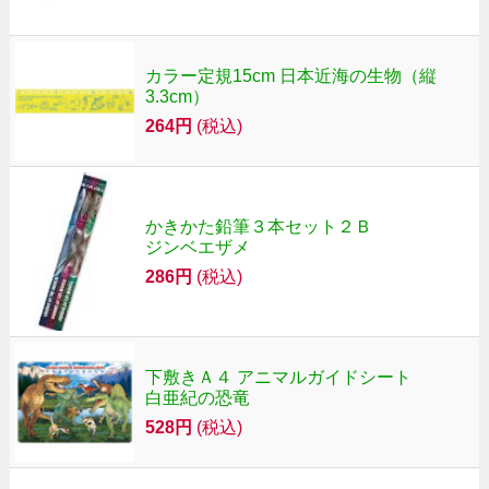
カラー定規15cm 日本近海の生物（縦
3.3cm）
264円
(税込)
かきかた鉛筆３本セット２Ｂ
ジンベエザメ
286円
(税込)
下敷きＡ４ アニマルガイドシート
白亜紀の恐竜
528円
(税込)