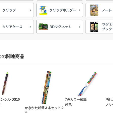
めの関連商品
ンシル DS10
7色カラー鉛筆
消し
界
恐竜
ノサ
かきかた鉛筆３本セット２
Ｂ