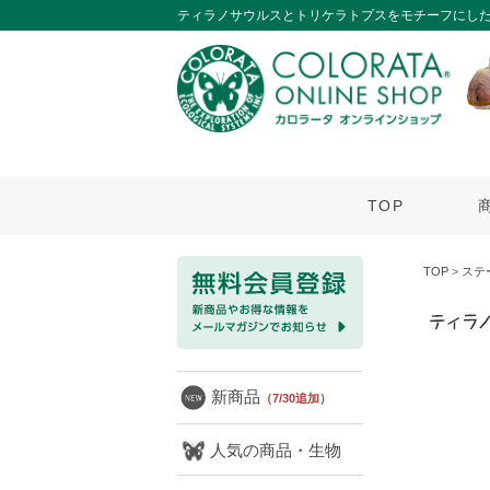
ティラノサウルスとトリケラトプスをモチーフにし
TOP
TOP
>
ステ
新商品
（7/30追加）
人気の商品・生物