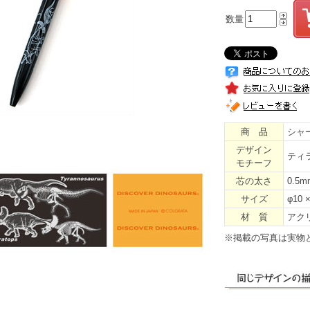
数量
商 品
シャ
デザイン
ティ
モチーフ
芯の太さ
0.5m
サイズ
φ10 
材 質
アク
※掲載の写真は実物