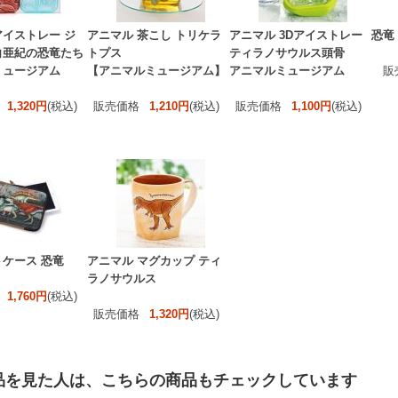
イストレー ジ
アニマル 茶こし トリケラ
アニマル 3Dアイストレー
恐竜
白亜紀の恐竜たち
トプス
ティラノサウルス頭骨
ミュージアム
【アニマルミュージアム】
アニマルミュージアム
販
1,320円
(税込)
販売価格
1,210円
(税込)
販売価格
1,100円
(税込)
ケース 恐竜
アニマル マグカップ ティ
ラノサウルス
1,760円
(税込)
販売価格
1,320円
(税込)
品を見た人は、こちらの商品もチェックしています