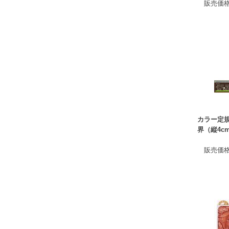
販売価
カラー定規
界（縦4c
販売価