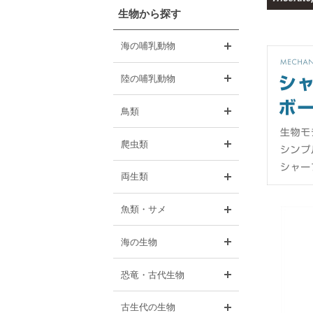
生物から探す
開く
海の哺乳動物
開く
陸の哺乳動物
開く
鳥類
開く
爬虫類
開く
両生類
開く
魚類・サメ
開く
海の生物
開く
恐竜・古代生物
開く
古生代の生物