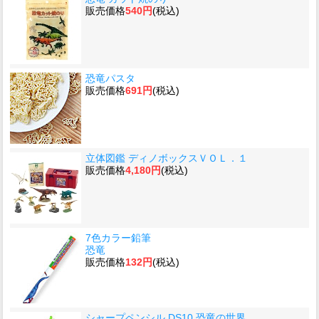
販売価格
540円
(税込)
恐竜パスタ
販売価格
691円
(税込)
立体図鑑 ディノボックスＶＯＬ．１
販売価格
4,180円
(税込)
7色カラー鉛筆
恐竜
販売価格
132円
(税込)
シャープペンシル DS10 恐竜の世界