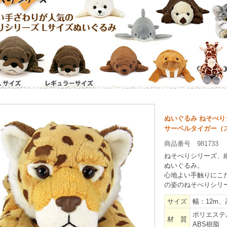
ぬいぐるみ ねそべり
サーベルタイガー（
商品番号 981733
ねそべりシリーズ、
ぬいぐるみ。
心地よい手触りにこ
の姿のねそべりシリ
サイズ
幅：12m、
ポリエステ
材 質
ABS樹脂