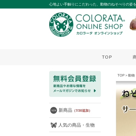
心地よい手触りにこだわった、動物のねそべりの姿
TOP
TOP
>
動物
新商品
（7/30追加）
人気の商品・生物