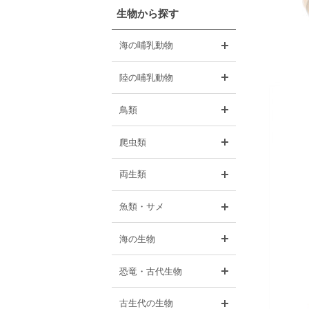
生物から探す
開く
海の哺乳動物
開く
陸の哺乳動物
開く
鳥類
開く
爬虫類
開く
両生類
開く
魚類・サメ
開く
海の生物
開く
恐竜・古代生物
開く
古生代の生物