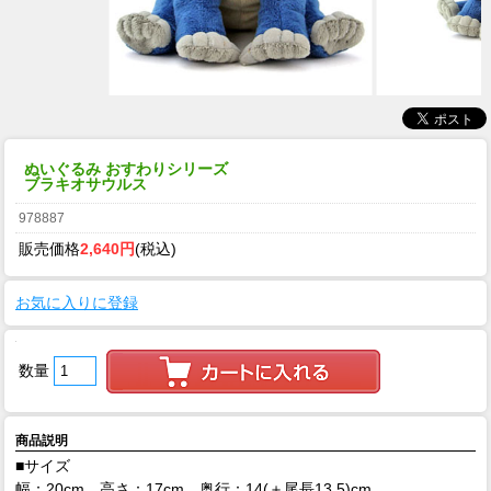
ぬいぐるみ おすわりシリーズ
ブラキオサウルス
978887
販売価格
2,640円
(税込)
お気に入りに登録
数量
商品説明
■サイズ
幅：20cm、高さ：17cm、奥行：14(＋尾長13.5)cm