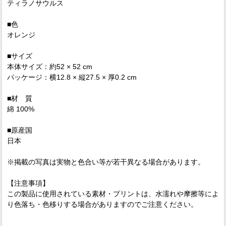
ティラノサウルス
■色
オレンジ
■サイズ
本体サイズ：約52 × 52 cm
パッケージ：横12.8 × 縦27.5 × 厚0.2 cm
■材 質
綿 100%
■原産国
日本
※掲載の写真は実物と色合い等が若干異なる場合があります。
【注意事項】
この製品に使用されている素材・プリントは、水濡れや摩擦等によ
り色落ち・色移りする場合がありますのでご注意ください。