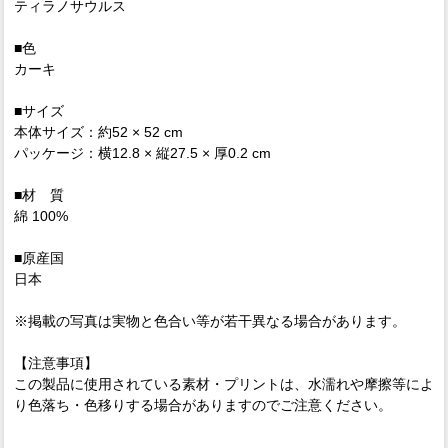
ティラノサウルス
■色
カーキ
■サイズ
本体サイズ：約52 × 52 cm
パッケージ：横12.8 × 縦27.5 × 厚0.2 cm
■材 質
綿 100%
■原産国
日本
※掲載の写真は実物と色合い等が若干異なる場合があります。
【注意事項】
この製品に使用されている素材・プリントは、水濡れや摩擦等によ
り色落ち・色移りする場合がありますのでご注意ください。