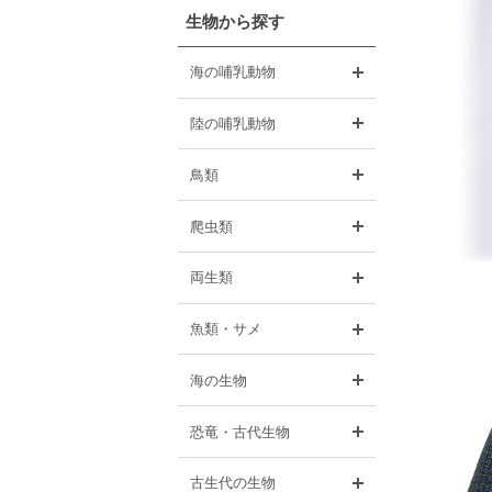
生物から探す
開く
海の哺乳動物
開く
陸の哺乳動物
開く
鳥類
開く
爬虫類
開く
両生類
開く
魚類・サメ
開く
海の生物
開く
恐竜・古代生物
開く
古生代の生物