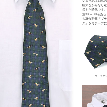
ジュラ紀は恐竜の
巨大なかみなり竜
栄えた時代です。
重30t～50tも
大草食恐竜「ブラ
ス」をモチーフに
ダークグ