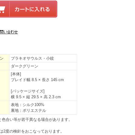
ン
ブラキオサウルス・小紋
ダークグリーン
[本体]
ブレイド幅 8.5 × 長さ 145 cm
[パッケージサイズ]
横 9.5 × 縦 29.5 × 高 2.3 cm
表地：シルク100%
裏地：ポリエステル
と色合い等が若干異なる場合があります。
は2度の検針をおこなっております。