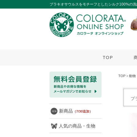
ブラキオサウルスをモチーフとしたシルク100%の
TOP
TOP
>
動物
ブ
新商品
（7/30追加）
人気の商品・生物