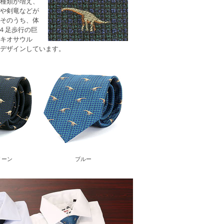
種類が増え、
や剣竜などが
そのうち、体
ある４足歩行の巨
キオサウル
デザインしています。
リーン
ブルー