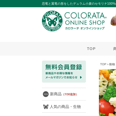
恐竜と翼竜の形をしたデュラム小麦のセモリナ100
TOP
TOP
>
動物
新商品
（7/30追加）
人気の商品・生物