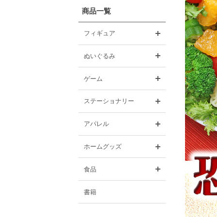
商品一覧
開く
フィギュア
開く
ぬいぐるみ
開く
ゲーム
開く
ステーショナリー
開く
アパレル
開く
ホームグッズ
開く
食品
書籍