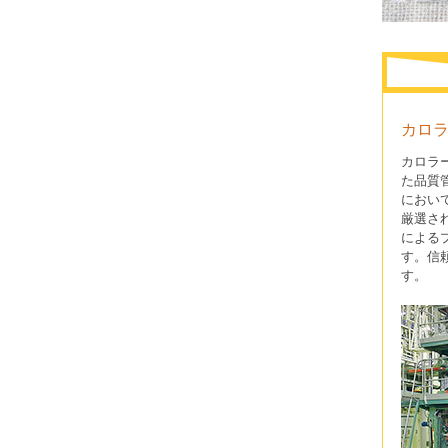
カロ
カロラ
た品質
におい
厳選さ
による
す。信
す。