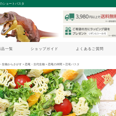
%のショートパスタ
商品一覧
ショップガイド
よくあるご質問
・生物からさがす
>
恐竜・古代生物
>
恐竜の仲間
> 恐竜パスタ