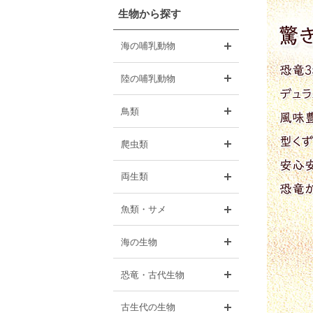
生物から探す
開く
海の哺乳動物
開く
陸の哺乳動物
開く
鳥類
開く
爬虫類
開く
両生類
開く
魚類・サメ
開く
海の生物
開く
恐竜・古代生物
開く
古生代の生物