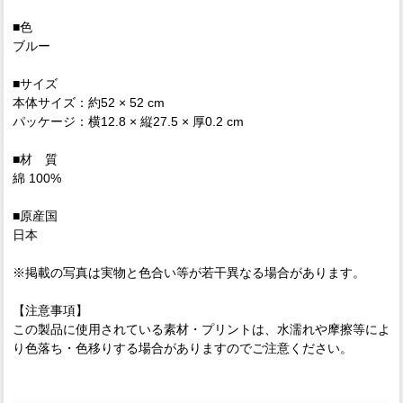
■色
ブルー
■サイズ
本体サイズ：約52 × 52 cm
パッケージ：横12.8 × 縦27.5 × 厚0.2 cm
■材 質
綿 100%
■原産国
日本
※掲載の写真は実物と色合い等が若干異なる場合があります。
【注意事項】
この製品に使用されている素材・プリントは、水濡れや摩擦等によ
り色落ち・色移りする場合がありますのでご注意ください。