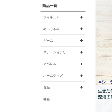
商品一覧
開く
フィギュア
開く
ぬいぐるみ
開く
ゲーム
開く
ステーショナリー
開く
アパレル
開く
ホームグッズ
開く
食品
書籍