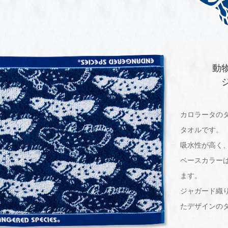
動
カロラータの
タオルです。
吸水性が高く
ベースカラー
ます。
ジャガード織
たデザインの