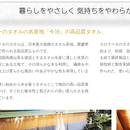
一のタオルの名産地「今治」の高品質タオル。
ータのタオルは、日本最大規模のタオル産地、愛媛県
カロラータのタオ
で作られる高品質なものです。
始まり、紡績、染
四国高縄山系を源流とするタオル生産に適した良質の
を経て最終製品と
富にある土地で、その清らかな水を利用し、繊維をや
新技術と製造実績
仕上げ柔らかな風合いやあざやかな色を表現していま
作られた、使い心
使い始めから水を吸うタオルとして独自の高い品質基
かげ、すぐれた吸水性と肌ざわりの良い柔らかさを両
ています。