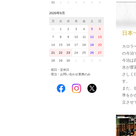
31
1
2
3
4
5
6
2026年9月
月
火
水
木
金
土
日
31
1
2
3
4
5
6
日本
7
8
9
10
11
12
13
14
15
16
17
18
19
20
カロラ
の今治
21
22
23
24
25
26
27
今治は
28
29
30
1
2
3
4
水が豊
■
祝日・定休日
さしく
■
受注・お問い合わせ業務のみ
す。
また、
準をか
立させ