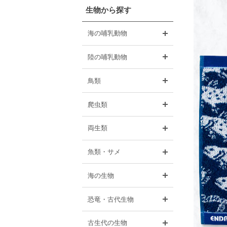
生物から探す
開く
海の哺乳動物
開く
陸の哺乳動物
開く
鳥類
開く
爬虫類
開く
両生類
開く
魚類・サメ
開く
海の生物
開く
恐竜・古代生物
開く
古生代の生物