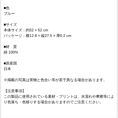
■色
ブルー
■サイズ
本体サイズ：約52 × 52 cm
パッケージ：横12.8 × 縦27.5 × 厚0.2 cm
■材 質
綿 100%
■原産国
日本
※掲載の写真は実物と色合い等が若干異なる場合があります。
【注意事項】
この製品に使用されている素材・プリントは、水濡れや摩擦等によ
り色落ち・色移りする場合がありますのでご注意ください。