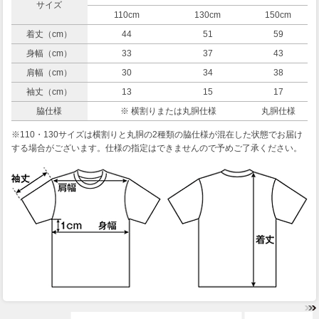
サイズ
110cm
130cm
150cm
着丈（cm）
44
51
59
身幅（cm）
33
37
43
肩幅（cm）
30
34
38
袖丈（cm）
13
15
17
脇仕様
※ 横割りまたは丸胴仕様
丸胴仕様
※110・130サイズは横割りと丸胴の2種類の脇仕様が混在した状態でお届け
する場合がございます。仕様の指定はできませんので予めご了承ください。