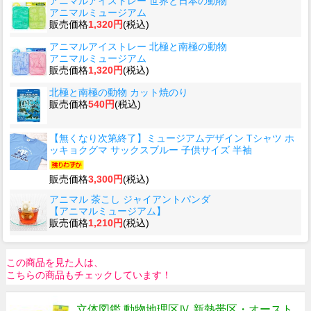
アニマルアイストレー 世界と日本の動物
アニマルミュージアム
販売価格
1,320円
(税込)
アニマルアイストレー 北極と南極の動物
アニマルミュージアム
販売価格
1,320円
(税込)
北極と南極の動物 カット焼のり
販売価格
540円
(税込)
【無くなり次第終了】ミュージアムデザイン Tシャツ ホ
ッキョクグマ サックスブルー 子供サイズ 半袖
販売価格
3,300円
(税込)
アニマル 茶こし ジャイアントパンダ
【アニマルミュージアム】
販売価格
1,210円
(税込)
この商品を見た人は、
こちらの商品もチェックしています！
立体図鑑 動物地理区Ⅳ 新熱帯区・オースト