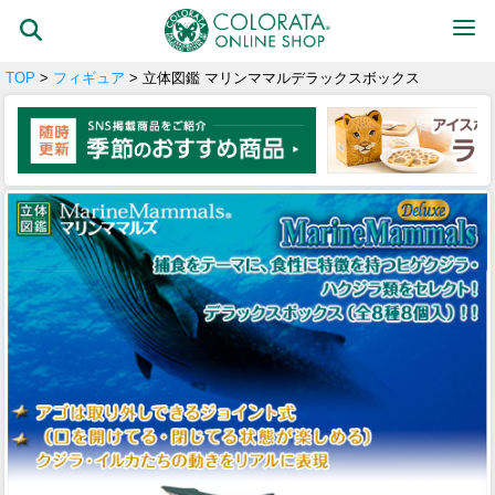
TOP
>
フィギュア
> 立体図鑑 マリンママルデラックスボックス