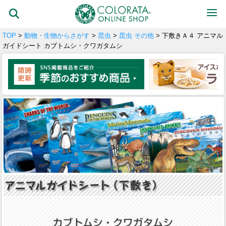
TOP
>
動物・生物からさがす
>
昆虫
>
昆虫 その他
> 下敷きＡ４ アニマル
ガイドシート カブトムシ・クワガタムシ