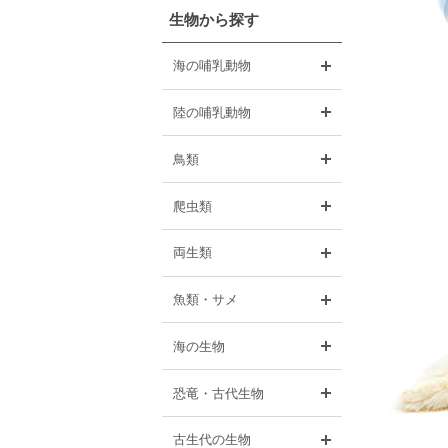
生物から探す
開く
海の哺乳動物
開く
陸の哺乳動物
開く
鳥類
開く
爬虫類
開く
両生類
開く
魚類・サメ
開く
海の生物
開く
恐竜・古代生物
開く
古生代の生物