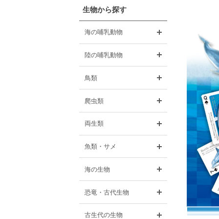
生物から探す
開く
海の哺乳動物
開く
陸の哺乳動物
開く
鳥類
開く
爬虫類
開く
両生類
開く
魚類・サメ
開く
海の生物
開く
恐竜・古代生物
開く
古生代の生物