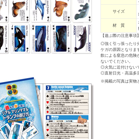
サイズ
材 質
【遊ぶ際の注意事項
◎強く引っ張ったり
ケガの原因となりま
飲による窒息の危険
ないでください。
◎火気に近付けない
◎直射日光・高温多
※掲載の写真は実物