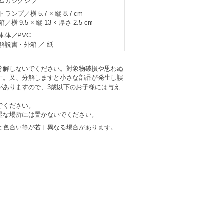
ムカシクジラ
トランプ／横 5.7 × 縦 8.7 cm
箱／横 9.5 × 縦 13 × 厚さ 2.5 cm
本体／PVC
解説書・外箱 ／ 紙
】
分解しないでください。対象物破損や思わぬ
す。又、分解しますと小さな部品が発生し誤
がありますので、3歳以下のお子様には与え
でください。
湿な場所には置かないでください。
と色合い等が若干異なる場合があります。