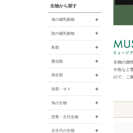
生物から探す
開く
海の哺乳動物
開く
陸の哺乳動物
開く
鳥類
開く
爬虫類
生物の個
や魚など豊
開く
両生類
ので、ご
開く
魚類・サメ
開く
海の生物
開く
恐竜・古代生物
開く
古生代の生物