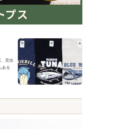
竜、昆虫
もある