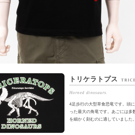
トリケラトプス
TRIC
Horned dinosaurs.
4足歩行の大型草食恐竜です。頭
った最大の角竜です。あごには多
を細かく刻むのに適していました