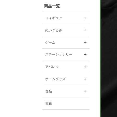
商品一覧
開く
フィギュア
開く
ぬいぐるみ
開く
ゲーム
開く
ステーショナリー
開く
アパレル
開く
ホームグッズ
開く
食品
書籍