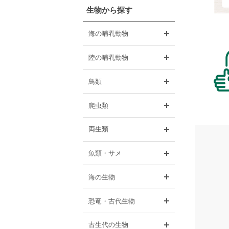
生物から探す
開く
海の哺乳動物
開く
陸の哺乳動物
開く
鳥類
開く
爬虫類
開く
両生類
開く
魚類・サメ
開く
海の生物
開く
恐竜・古代生物
開く
古生代の生物