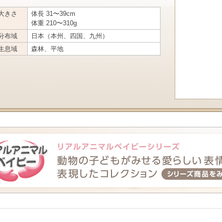
大きさ
体長 31〜39cm
体重 210〜310g
分布域
日本（本州、四国、九州）
生息域
森林、平地