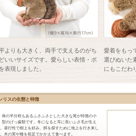
平よりも大きく、両手で支えるのがち
愛着をもっ
どいいサイズです。愛らしい表情・ポ
選びぬいた
を表現しました。
にもこだわ
ンリスの生態と特徴
体の半分程もあるふさふさとした大きな尾が特徴の小
型のげっ歯類です。冬になると耳に長いふさ毛が生え
。昼行性で樹上を好み、餌を探すために地上を行き来し
。木の実や種を前足でかかえて食べます。