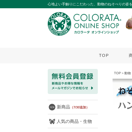
心地よい手触りにこだわった、動物のねそべりの姿
TOP
TOP
>
動物
新商品
（7/30追加）
人気の商品・生物