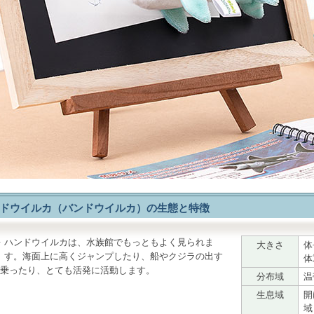
ドウイルカ（バンドウイルカ）の生態と特徴
ハンドウイルカ
は、水族館でもっともよく見られま
大きさ
体
す。海面上に高くジャンプしたり、船やクジラの出す
体
乗ったり、とても活発に活動します。
分布域
温
生息域
開
域