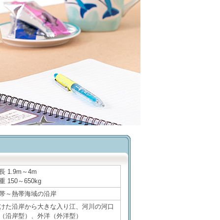
長 1.9m～4m
重 150～650kg
帯～熱帯海域の沿岸
けた沿岸から大きな入り江、河川の河口
（沿岸型）、外洋（外洋型）