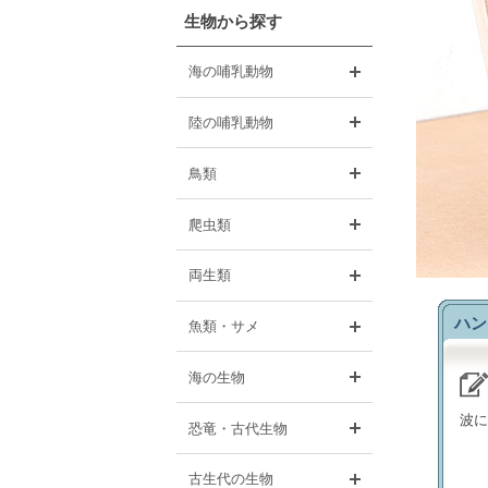
生物から探す
開く
海の哺乳動物
開く
陸の哺乳動物
開く
鳥類
開く
爬虫類
開く
両生類
ハン
開く
魚類・サメ
開く
海の生物
波に
開く
恐竜・古代生物
開く
古生代の生物