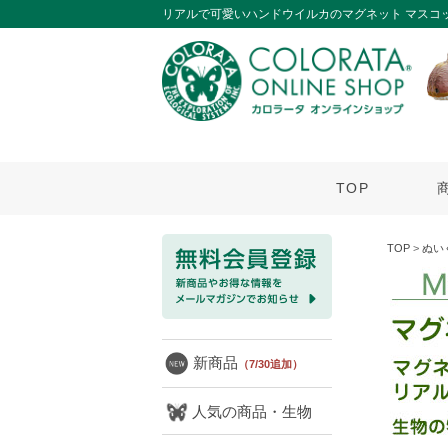
リアルで可愛いハンドウイルカのマグネット マスコ
TOP
TOP
>
ぬい
新商品
（7/30追加）
人気の商品・生物