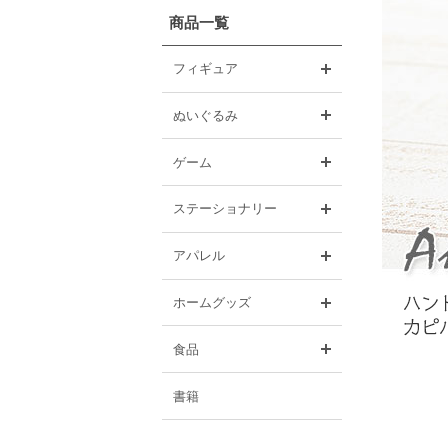
商品一覧
開く
フィギュア
開く
ぬいぐるみ
開く
ゲーム
開く
ステーショナリー
開く
アパレル
開く
ホームグッズ
開く
食品
書籍