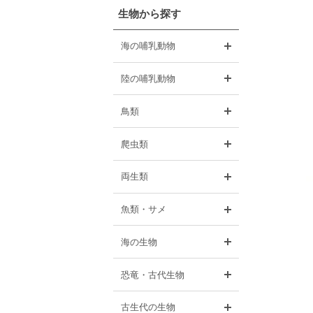
生物から探す
開く
海の哺乳動物
開く
陸の哺乳動物
開く
鳥類
開く
爬虫類
開く
両生類
開く
魚類・サメ
開く
海の生物
開く
恐竜・古代生物
開く
古生代の生物