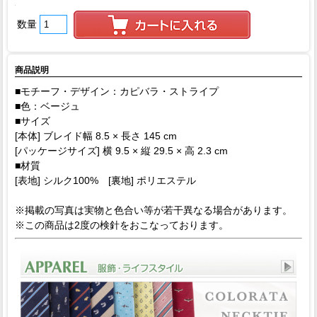
数量
商品説明
■モチーフ・デザイン：カピバラ・ストライプ
■色：ベージュ
■サイズ
[本体] ブレイド幅 8.5 × 長さ 145 cm
[パッケージサイズ] 横 9.5 × 縦 29.5 × 高 2.3 cm
■材質
[表地] シルク100% [裏地] ポリエステル
※掲載の写真は実物と色合い等が若干異なる場合があります。
※この商品は2度の検針をおこなっております。