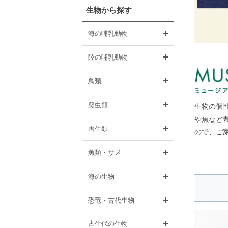
生物から探す
開く
海の哺乳動物
開く
陸の哺乳動物
開く
鳥類
開く
爬虫類
生物の個
や魚など豊
開く
両生類
ので、ご
開く
魚類・サメ
開く
海の生物
開く
恐竜・古代生物
開く
古生代の生物