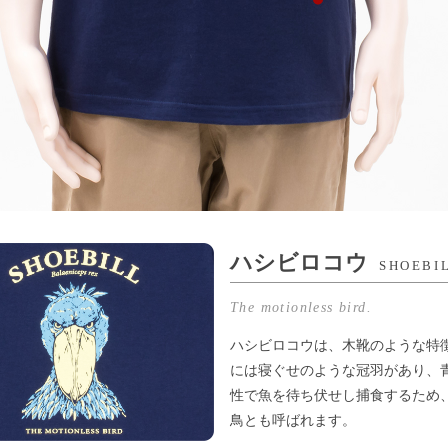
ハシビロコウ
SHOEBI
The motionless bird.
ハシビロコウは、木靴のような特
には寝ぐせのような冠羽があり、
性で魚を待ち伏せし捕食するため
鳥とも呼ばれます。