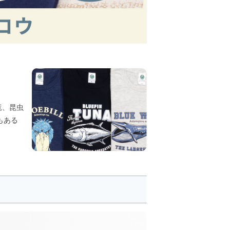
竜、昆虫
もある