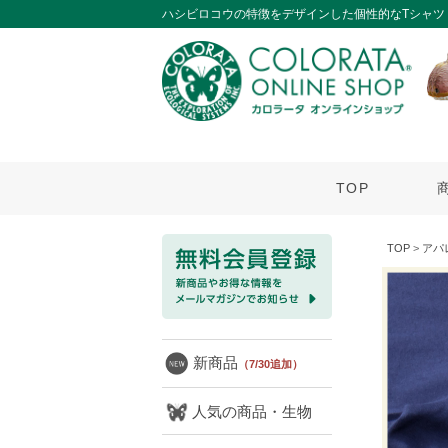
ハシビロコウの特徴をデザインした個性的なTシャツ
TOP
TOP
>
アパ
新商品
（7/30追加）
人気の商品・生物