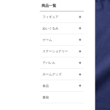
商品一覧
開く
フィギュア
開く
ぬいぐるみ
開く
ゲーム
開く
ステーショナリー
開く
アパレル
開く
ホームグッズ
開く
食品
書籍