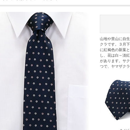
山地や里山に自生
クラです。３月下
に紅褐色の新葉と
し、花は白～淡紅
があります。サク
つで、ヤマザクラ