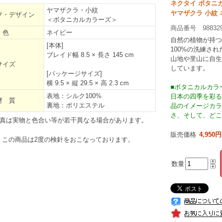
ネクタイ ボタニ
ヤマザクラ・小紋
ヤマザクラ 小紋
フ・デザイン
＜ボタニカルカラーズ＞
商品番号 98832
色
ネイビー
自然の植物が持つ
[本体]
100%の洗練さ
ブレイド幅 8.5 × 長さ 145 cm
山地や里山に自生
サイズ
しています。
[パッケージサイズ]
横 9.5 × 縦 29.5 × 高 2.3 cm
■ボタニカルカラ
表地：シルク100%
日本の四季を彩る
材 質
裏地：ポリエステル
品のイメージカラ
さ、そして、どこ
真は実物と色合い等が若干異なる場合があります。
販売価格
4,950円
この商品は2度の検針をおこなっております。
数量