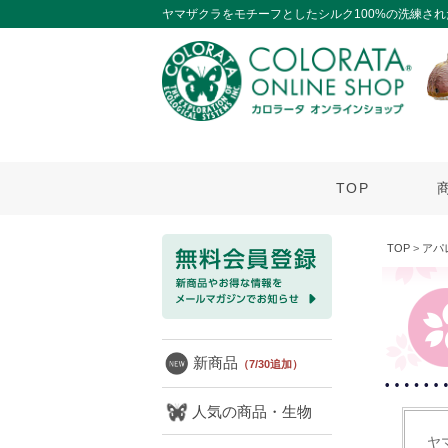
ヤマザクラをモチーフとしたシルク100%の洗練さ
TOP
TOP
>
アパ
新商品
（7/30追加）
人気の商品・生物
ヤ