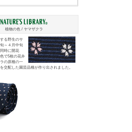
植物の色 / ヤマザクラ
する野生のサ
旬～４月中旬
同時に開花
色で5枚の花弁
ラの原種の一
を交配した園芸品種が作り出されました。