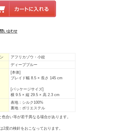
ン
アフリカゾウ・小紋
ディープブルー
[本体]
ブレイド幅 8.5 × 長さ 145 cm
[パッケージサイズ]
横 9.5 × 縦 29.5 × 高 2.3 cm
表地：シルク100%
裏地：ポリエステル
と色合い等が若干異なる場合があります。
は2度の検針をおこなっております。