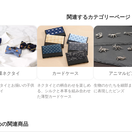
関連するカテゴリーページ
蝶ネクタイ
カードケース
アニマルピ
タイとお揃いの子供
ネクタイとの柄合わせを楽しめ
生物のかたちを細部ま
イ
る、シルクと本革を組み合わせ
に表現したピンズ
た薄型カードケース
めの関連商品