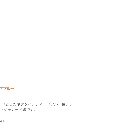
プブルー
ーフとしたネクタイ、ディープブルー色。シ
れたジャカード織です。
込)