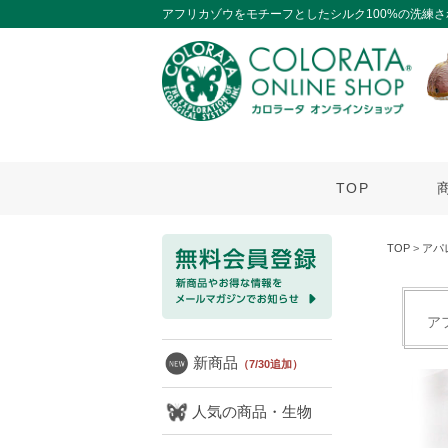
アフリカゾウをモチーフとしたシルク100%の洗練さ
TOP
TOP
>
アパ
ア
新商品
（7/30追加）
人気の商品・生物