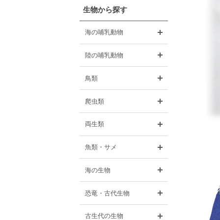
生物から探す
開く
海の哺乳動物
開く
陸の哺乳動物
開く
鳥類
開く
爬虫類
開く
両生類
開く
魚類・サメ
開く
海の生物
開く
恐竜・古代生物
開く
古生代の生物