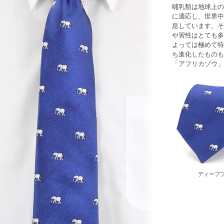
哺乳類は地球上の
に適応し、世界中に
息しています。そ
や習性はとても多
よっては極めて特
ち進化したものも
「
アフリカゾウ
」
ディープ