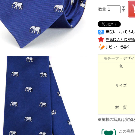
数量
モチーフ・デザイ
色
サイズ
材 質
※掲載の写真は実物
この商品