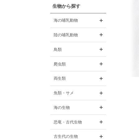
生物から探す
開く
海の哺乳動物
開く
陸の哺乳動物
開く
鳥類
開く
爬虫類
開く
両生類
開く
魚類・サメ
開く
海の生物
開く
恐竜・古代生物
開く
古生代の生物