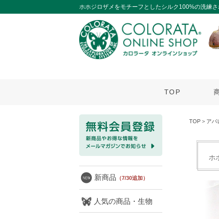
ホホジロザメをモチーフとしたシルク100%の洗練
TOP
TOP
>
アパ
ホ
新商品
（7/30追加）
人気の商品・生物