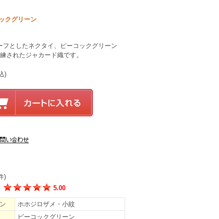
コックグリーン
ーフとしたネクタイ、ピーコックグリーン
洗練されたジャカード織です。
込)
件)
：
5.00
ン
ホホジロザメ・小紋
ピーコックグリーン