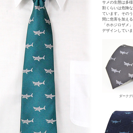
サメ
の生態は多様
割くらいは危険な
ています。そのう
間に危害を加える
「
ホホジロザメ
」
デザインしていま
ダークグ