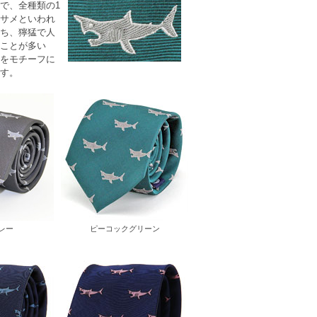
で、全種類の1
サメといわれ
ち、獰猛で人
ことが多い
をモチーフに
す。
レー
ピーコックグリーン