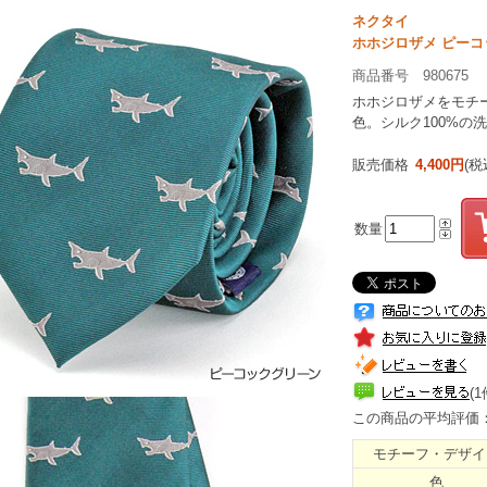
ネクタイ
ホホジロザメ ピー
商品番号 980675
ホホジロザメをモチ
色。シルク100%の
販売価格
4,400円
(税
数量
(1
この商品の平均評価
モチーフ・デザイ
色