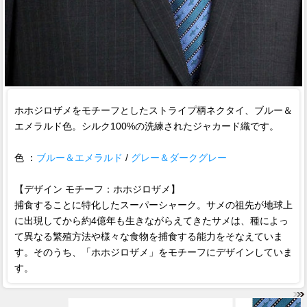
ホホジロザメをモチーフとしたストライプ柄ネクタイ、ブルー＆
エメラルド色。シルク100%の洗練されたジャカード織です。
色 ：
ブルー＆エメラルド
/
グレー＆ダークグレー
【デザイン モチーフ：ホホジロザメ】
捕食することに特化したスーパーシャーク。サメの祖先が地球上
に出現してから約4億年も生きながらえてきたサメは、種によっ
て異なる繁殖方法や様々な食物を捕食する能力をそなえていま
す。そのうち、「ホホジロザメ」をモチーフにデザインしていま
す。