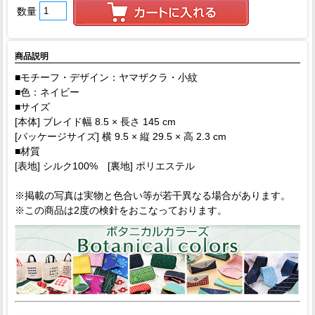
数量
商品説明
■モチーフ・デザイン：ヤマザクラ・小紋
■色：ネイビー
■サイズ
[本体] ブレイド幅 8.5 × 長さ 145 cm
[パッケージサイズ] 横 9.5 × 縦 29.5 × 高 2.3 cm
■材質
[表地] シルク100% [裏地] ポリエステル
※掲載の写真は実物と色合い等が若干異なる場合があります。
※この商品は2度の検針をおこなっております。