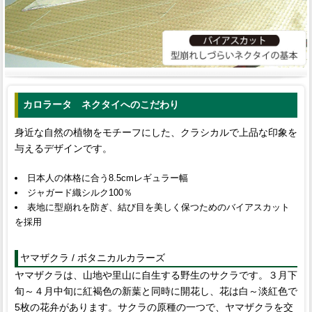
カロラータ ネクタイへのこだわり
身近な自然の植物をモチーフにした、クラシカルで上品な印象を
与えるデザインです。
日本人の体格に合う8.5cmレギュラー幅
ジャガード織シルク100％
表地に型崩れを防ぎ、結び目を美しく保つためのバイアスカット
を採用
ヤマザクラ / ボタニカルカラーズ
ヤマザクラは、山地や里山に自生する野生のサクラです。３月下
旬～４月中旬に紅褐色の新葉と同時に開花し、花は白～淡紅色で
5枚の花弁があります。サクラの原種の一つで、ヤマザクラを交