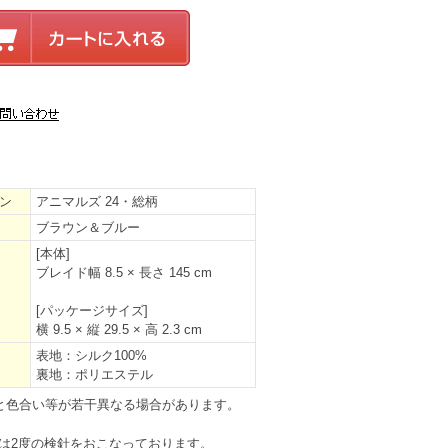
ン
アニマルズ 24・総柄
ブラウン＆ブルー
[本体]
ブレイド幅 8.5 × 長さ 145 cm
[パッケージサイズ]
横 9.5 × 縦 29.5 × 高 2.3 cm
表地：シルク100%
裏地：ポリエステル
と色合い等が若干異なる場合があります。
は2度の検針をおこなっております。